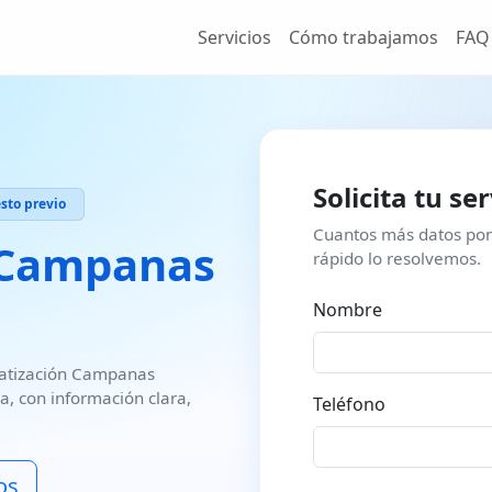
Servicios
Cómo trabajamos
FAQ
Solicita tu se
to previo
Cuantos más datos pon
Campanas
rápido lo resolvemos.
Nombre
atización
Campanas
ña
, con información clara,
Teléfono
os