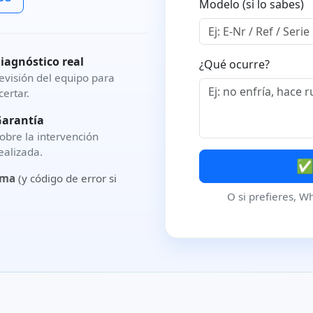
Modelo (si lo sabes)
iagnóstico real
¿Qué ocurre?
evisión del equipo para
certar.
arantía
obre la intervención
ealizada.
✅ 
oma
(y código de error si
O si prefieres, W