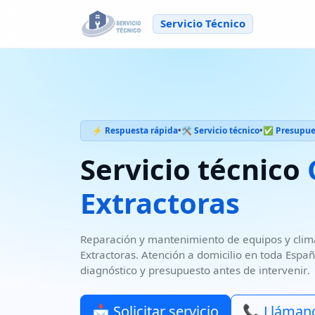
Servicio Técnico
⚡ Respuesta rápida
•
🛠️ Servicio técnico
•
✅ Presupues
Servicio técnico
Extractoras
Reparación y mantenimiento de
equipos y clim
Extractoras
. Atención a domicilio en
toda Espa
diagnóstico y
presupuesto antes de intervenir
.
📩 Solicitar servicio
📞 Lláman