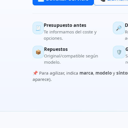
Presupuesto antes
D
🧾
🔎
Te informamos del coste y
R
opciones.
a
Repuestos
G
📦
🛡️
Original/compatible según
S
modelo.
r
📌 Para agilizar, indica
marca
,
modelo
y
sínt
aparece).