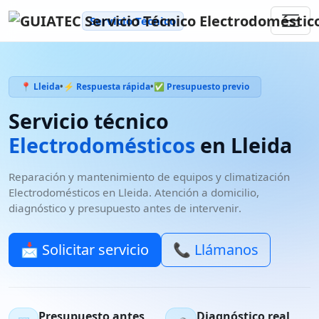
Servicio Técnico
📍 Lleida
•
⚡ Respuesta rápida
•
✅ Presupuesto previo
Servicio técnico
Electrodomésticos
en
Lleida
Reparación y mantenimiento de
equipos y climatización
Electrodomésticos
en
Lleida
. Atención a domicilio,
diagnóstico y
presupuesto antes de intervenir
.
📩 Solicitar servicio
📞 Llámanos
Presupuesto antes
Diagnóstico real