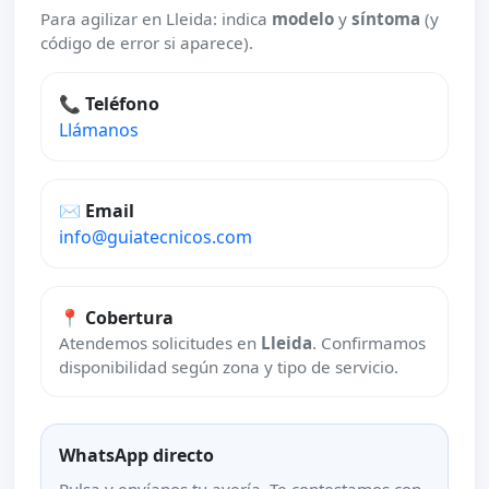
Para agilizar en Lleida: indica
modelo
y
síntoma
(y
código de error si aparece).
📞 Teléfono
Llámanos
✉️ Email
info@guiatecnicos.com
📍 Cobertura
Atendemos solicitudes en
Lleida
. Confirmamos
disponibilidad según zona y tipo de servicio.
WhatsApp directo
Pulsa y envíanos tu avería. Te contestamos con