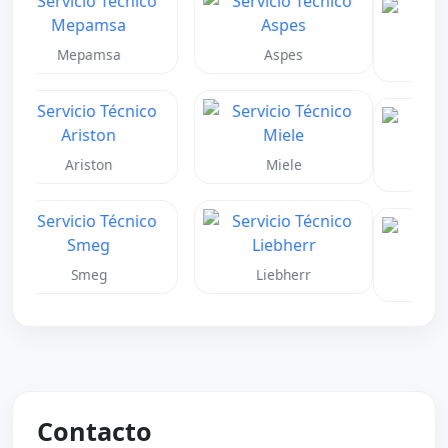
Panasonic
Haier
Midea
Jhonson
Junkers
Vaillant
Contacto