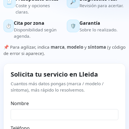
🧾
🔎
Coste y opciones
Revisión para acertar.
claras.
Cita por zona
Garantía
⏱️
🛡️
Disponibilidad según
Sobre lo realizado.
agenda.
📌 Para agilizar, indica
marca
,
modelo
y
síntoma
(y código
de error si aparece).
Solicita tu servicio en Lleida
Cuantos más datos pongas (marca / modelo /
síntoma), más rápido lo resolvemos.
Nombre
Teléfono