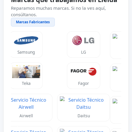
Reparamos muchas marcas. Si no la ves aquí,
consúltanos.
Marcas Fabricantes
Neff
Gaggenau
Mitsubishi
Daikin
Fujitsu
Toshiba
Anterior
Siguient