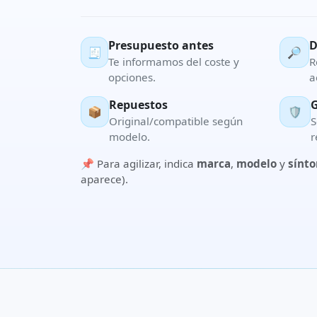
Presupuesto antes
D
🧾
🔎
Te informamos del coste y
R
opciones.
a
Repuestos
G
📦
🛡️
Original/compatible según
S
modelo.
r
📌 Para agilizar, indica
marca
,
modelo
y
sínt
aparece).