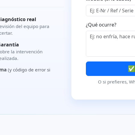
iagnóstico real
¿Qué ocurre?
evisión del equipo para
certar.
arantía
obre la intervención
ealizada.
✅ 
oma
(y código de error si
O si prefieres, W