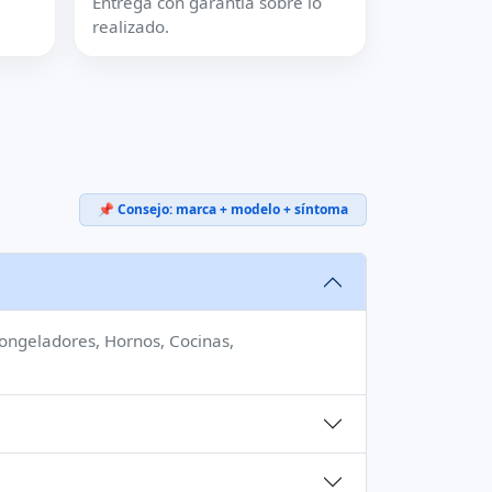
Entrega con garantía sobre lo
realizado.
📌 Consejo: marca + modelo + síntoma
 Congeladores, Hornos, Cocinas,