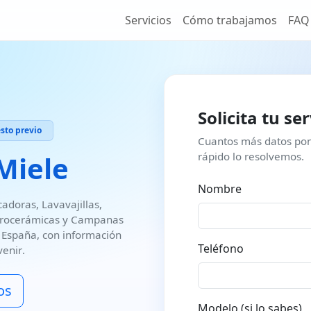
Servicios
Cómo trabajamos
FAQ
Solicita tu se
to previo
Cuantos más datos pon
rápido lo resolvemos.
Miele
Nombre
adoras, Lavavajillas,
Vitrocerámicas y Campanas
 España
, con información
Teléfono
venir
.
os
Modelo (si lo sabes)