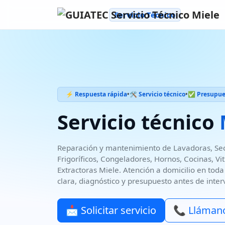
Servicio Técnico
⚡ Respuesta rápida
•
🛠️ Servicio técnico
•
✅ Presupues
Servicio técnico
Reparación y mantenimiento de
Lavadoras, Sec
Frigoríficos, Congeladores, Hornos, Cocinas, 
Extractoras
Miele
. Atención a domicilio en
toda
clara, diagnóstico y
presupuesto antes de inter
📩 Solicitar servicio
📞 Lláman