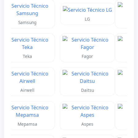
Neff
Gaggenau
Daikin
Mitsubishi
Fujitsu
Toshiba
Anterior
Siguient
Panasonic
Haier