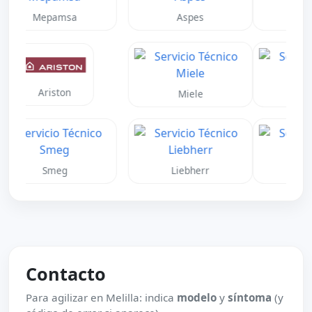
Panasonic
Haier
Midea
Jhonson
Junkers
Vaillant
Contacto
Para agilizar en Melilla: indica
modelo
y
síntoma
(y