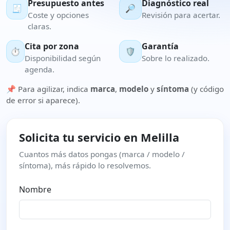
Presupuesto antes
Diagnóstico real
🧾
🔎
Coste y opciones
Revisión para acertar.
claras.
Cita por zona
Garantía
⏱️
🛡️
Disponibilidad según
Sobre lo realizado.
agenda.
📌 Para agilizar, indica
marca
,
modelo
y
síntoma
(y código
de error si aparece).
Solicita tu servicio en Melilla
Cuantos más datos pongas (marca / modelo /
síntoma), más rápido lo resolvemos.
Nombre