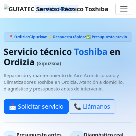
Servicio Técnico
📍 Ordizia
•
Gipuzkoa
•
⚡ Respuesta rápida
•
✅ Presupuesto previo
Servicio técnico
Toshiba
en
Ordizia
(Gipuzkoa)
Reparación y mantenimiento de
Aire Acondicionado y
Climatizadores
Toshiba
en
Ordizia
. Atención a domicilio,
diagnóstico y
presupuesto antes de intervenir
.
📩 Solicitar servicio
📞 Llámanos
Presupuesto antes
Diagnóstico real