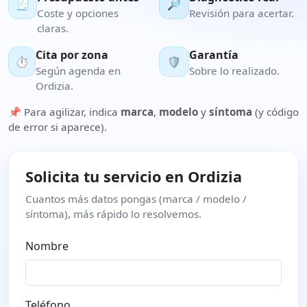
🧾
🔎
Coste y opciones
Revisión para acertar.
claras.
Cita por zona
Garantía
⏱️
🛡️
Según agenda en
Sobre lo realizado.
Ordizia.
📌 Para agilizar, indica
marca
,
modelo
y
síntoma
(y código
de error si aparece).
Solicita tu servicio en Ordizia
Cuantos más datos pongas (marca / modelo /
síntoma), más rápido lo resolvemos.
Nombre
Teléfono