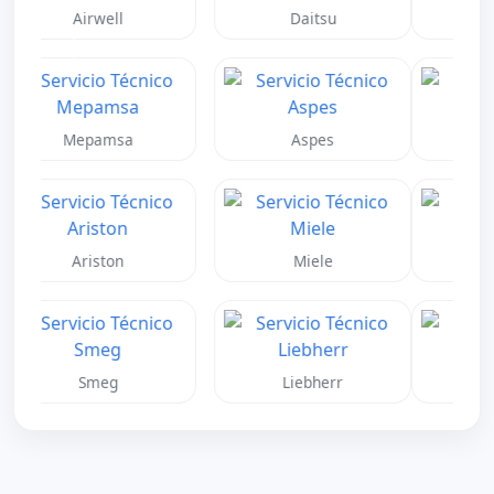
Fujitsu
Toshiba
Anterior
Siguient
Panasonic
Haier
Midea
Jhonson
Junkers
Vaillant